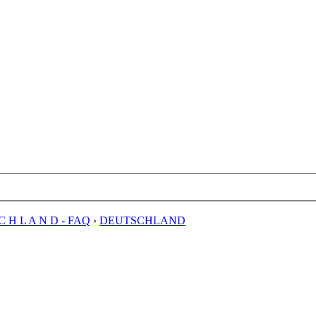
C H L A N D - FAQ
›
DEUTSCHLAND