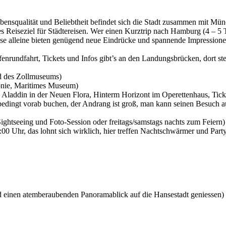
ebensqualität und Beliebtheit befindet sich die Stadt zusammen mit Mü
es Reiseziel für Städtereisen. Wer einen Kurztrip nach Hamburg (4 – 5
iese alleine bieten genügend neue Eindrücke und spannende Impression
afenrundfahrt, Tickets und Infos gibt’s an den Landungsbrücken, dort s
nd des Zollmuseums)
monie, Maritimes Museum)
 Aladdin in der Neuen Flora, Hinterm Horizont im Operettenhaus, Tic
bedingt vorab buchen, der Andrang ist groß, man kann seinen Besuch a
ghtseeing und Foto-Session oder freitags/samstags nachts zum Feiern)
:00 Uhr, das lohnt sich wirklich, hier treffen Nachtschwärmer und Par
d einen atemberaubenden Panoramablick auf die Hansestadt geniessen)