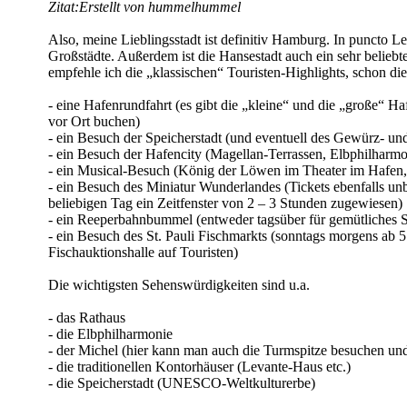
Zitat:
Erstellt von hummelhummel
Also, meine Lieblingsstadt ist definitiv Hamburg. In puncto L
Großstädte. Außerdem ist die Hansestadt auch ein sehr beliebt
empfehle ich die „klassischen“ Touristen-Highlights, schon d
- eine Hafenrundfahrt (es gibt die „kleine“ und die „große“ H
vor Ort buchen)
- ein Besuch der Speicherstadt (und eventuell des Gewürz- u
- ein Besuch der Hafencity (Magellan-Terrassen, Elbphilhar
- ein Musical-Besuch (König der Löwen im Theater im Hafen,
- ein Besuch des Miniatur Wunderlandes (Tickets ebenfalls un
beliebigen Tag ein Zeitfenster von 2 – 3 Stunden zugewiesen)
- ein Reeperbahnbummel (entweder tagsüber für gemütliches Si
- ein Besuch des St. Pauli Fischmarkts (sonntags morgens ab 5
Fischauktionshalle auf Touristen)
Die wichtigsten Sehenswürdigkeiten sind u.a.
- das Rathaus
- die Elbphilharmonie
- der Michel (hier kann man auch die Turmspitze besuchen un
- die traditionellen Kontorhäuser (Levante-Haus etc.)
- die Speicherstadt (UNESCO-Weltkulturerbe)