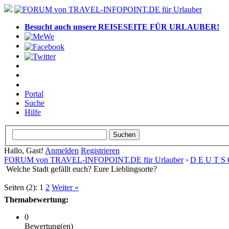
Besucht auch unsere REISESEITE FÜR URLAUBER!
Portal
Suche
Hilfe
Hallo, Gast!
Anmelden
Registrieren
FORUM von TRAVEL-INFOPOINT.DE für Urlauber
›
D E U T S 
Welche Stadt gefällt euch? Eure Lieblingsorte?
Seiten (2):
1
2
Weiter »
Themabewertung:
0
Bewertung(en)