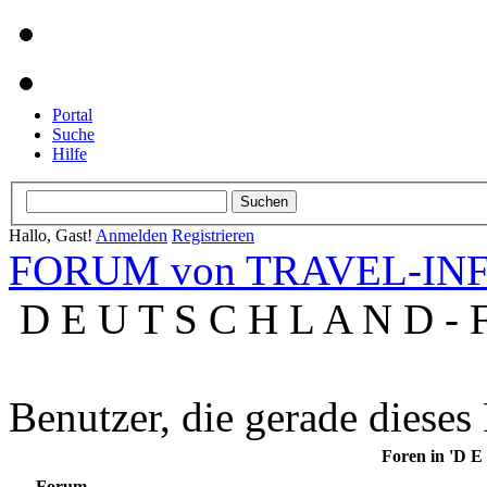
Portal
Suche
Hilfe
Hallo, Gast!
Anmelden
Registrieren
FORUM von TRAVEL-INFO
D E U T S C H L A N D -
Benutzer, die gerade diese
Foren in 'D E
Forum