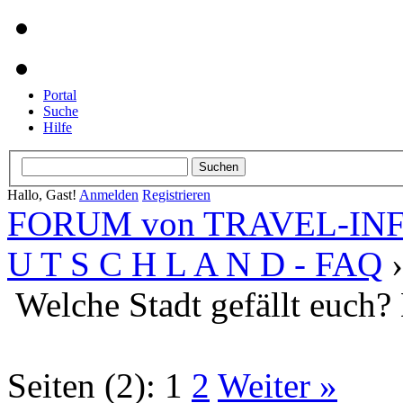
Portal
Suche
Hilfe
Hallo, Gast!
Anmelden
Registrieren
FORUM von TRAVEL-INFO
U T S C H L A N D - FAQ
Welche Stadt gefällt euch?
Seiten (2):
1
2
Weiter »