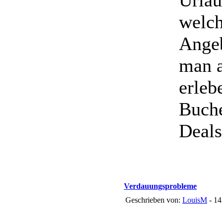
Urlau
welch
Angeb
man a
erleb
Buche
Deals
Verdauungsprobleme
Geschrieben von:
LouisM
- 14