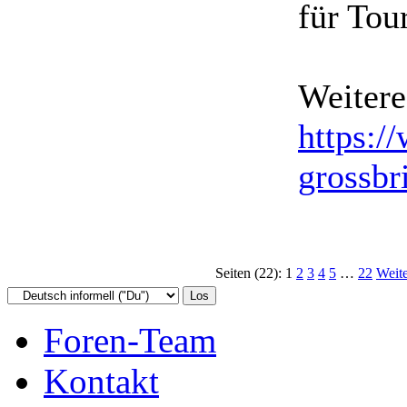
für Tou
Weitere
https:/
grossbr
Seiten (22):
1
2
3
4
5
…
22
Weite
Foren-Team
Kontakt