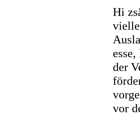
Hi z
viell
Ausla
esse,
der V
förde
vorge
vor d