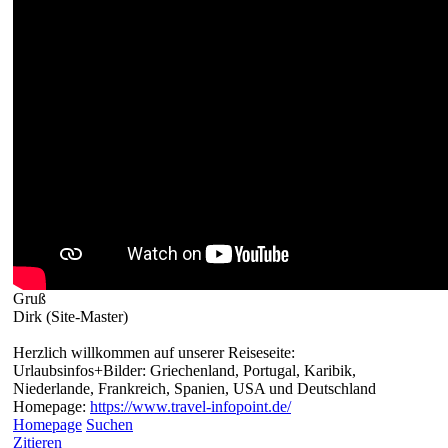
Gruß
Dirk (Site-Master)
Herzlich willkommen auf unserer Reiseseite:
Urlaubsinfos+Bilder: Griechenland, Portugal, Karibik,
Niederlande, Frankreich, Spanien, USA und Deutschland
Homepage:
https://www.travel-infopoint.de/
Homepage
Suchen
Zitieren