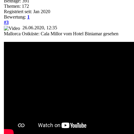
Beiträge: 391
Themen: 172
Registriert seit: Jan 2020
Bewertung:
1
#3
26.06.2020, 12:35
Mallorca Ostküste: Cala Millor vom Hotel Biniamar gesehen