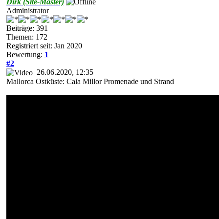
Dirk (Site-Master)
Administrator
Beiträge: 391
Themen: 172
Registriert seit: Jan 2020
Bewertung:
1
#2
26.06.2020, 12:35
Mallorca Ostküste: Cala Millor Promenade und Strand