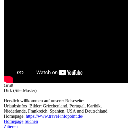
Gruß
Dirk (Site-Master)
Herzlich willkommen auf unserer Reiseseite:
Urlaubsinfos+Bilder: Griechenland, Portugal, Karibik,
Niederlande, Frankreich, Spanien, USA und Deutschland
Homepage:
https://www.travel-infopoint.de/
Homepage
Suchen
Zitieren