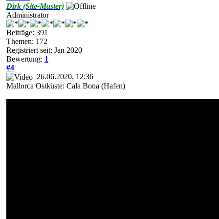
Dirk (Site-Master)
Administrator
Beiträge: 391
Themen: 172
Registriert seit: Jan 2020
Bewertung:
1
#4
26.06.2020, 12:36
Mallorca Ostküste: Cala Bona (Hafen)