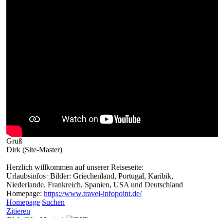
Gruß
Dirk (Site-Master)
Herzlich willkommen auf unserer Reiseseite:
Urlaubsinfos+Bilder: Griechenland, Portugal, Karibik,
Niederlande, Frankreich, Spanien, USA und Deutschland
Homepage:
https://www.travel-infopoint.de/
Homepage
Suchen
Zitieren