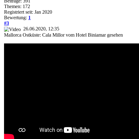
Beiträge: 391
Themen: 172
Registriert seit: Jan 2020
Bewertung:
1
#3
26.06.2020, 12:35
Mallorca Ostküste: Cala Millor vom Hotel Biniamar gesehen