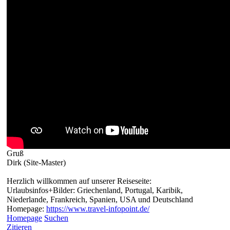
Gruß
Dirk (Site-Master)
Herzlich willkommen auf unserer Reiseseite:
Urlaubsinfos+Bilder: Griechenland, Portugal, Karibik,
Niederlande, Frankreich, Spanien, USA und Deutschland
Homepage:
https://www.travel-infopoint.de/
Homepage
Suchen
Zitieren