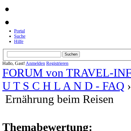
Portal
Suche
Hilfe
Hallo, Gast!
Anmelden
Registrieren
FORUM von TRAVEL-INFO
U T S C H L A N D - FAQ
Ernährung beim Reisen
Themabewertung: