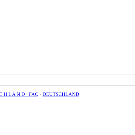
C H L A N D - FAQ
›
DEUTSCHLAND