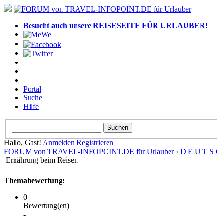
Besucht auch unsere REISESEITE FÜR URLAUBER!
Portal
Suche
Hilfe
Hallo, Gast!
Anmelden
Registrieren
FORUM von TRAVEL-INFOPOINT.DE für Urlauber
›
D E U T S 
Ernährung beim Reisen
Themabewertung:
0
Bewertung(en)
-