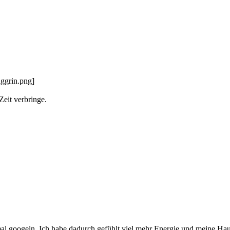
Zeit verbringe.
al googeln. Ich habe dadurch gefühlt viel mehr Energie und meine Haut 