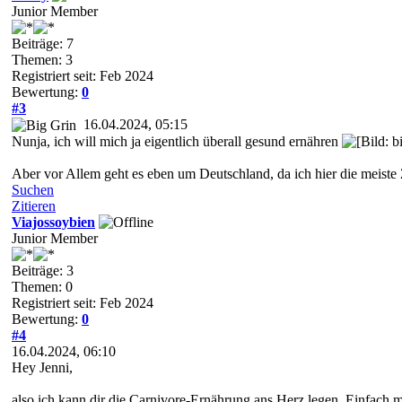
Junior Member
Beiträge: 7
Themen: 3
Registriert seit: Feb 2024
Bewertung:
0
#3
16.04.2024, 05:15
Nunja, ich will mich ja eigentlich überall gesund ernähren
Aber vor Allem geht es eben um Deutschland, da ich hier die meiste 
Suchen
Zitieren
Viajossoybien
Junior Member
Beiträge: 3
Themen: 0
Registriert seit: Feb 2024
Bewertung:
0
#4
16.04.2024, 06:10
Hey Jenni,
also ich kann dir die Carnivore-Ernährung ans Herz legen. Einfach m