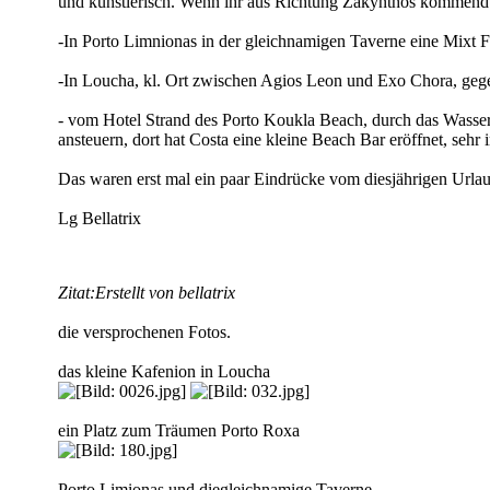
und künstlerisch. Wenn ihr aus Richtung Zakynthos kommend auf
-In Porto Limnionas in der gleichnamigen Taverne eine Mixt Fi
-In Loucha, kl. Ort zwischen Agios Leon und Exo Chora, gegen
- vom Hotel Strand des Porto Koukla Beach, durch das Wasser
ansteuern, dort hat Costa eine kleine Beach Bar eröffnet, sehr in
Das waren erst mal ein paar Eindrücke vom diesjährigen Urlaub
Lg Bellatrix
Zitat:
Erstellt von bellatrix
die versprochenen Fotos.
das kleine Kafenion in Loucha
ein Platz zum Träumen Porto Roxa
Porto Limionas und diegleichnamige Taverne