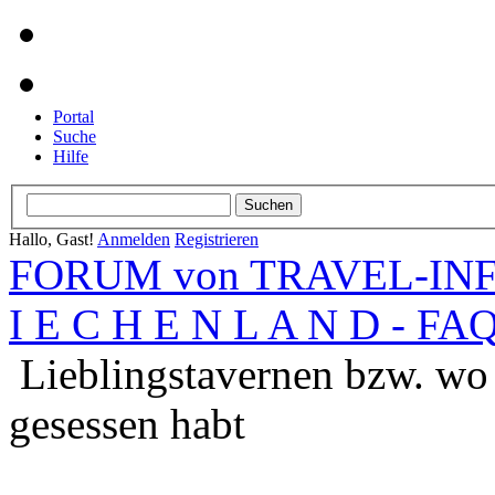
Portal
Suche
Hilfe
Hallo, Gast!
Anmelden
Registrieren
FORUM von TRAVEL-INFO
I E C H E N L A N D - FA
Lieblingstavernen bzw. wo 
gesessen habt