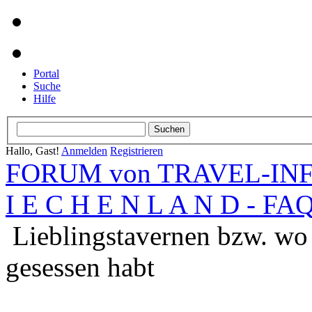
Portal
Suche
Hilfe
Hallo, Gast!
Anmelden
Registrieren
FORUM von TRAVEL-INFO
I E C H E N L A N D - FA
Lieblingstavernen bzw. wo 
gesessen habt