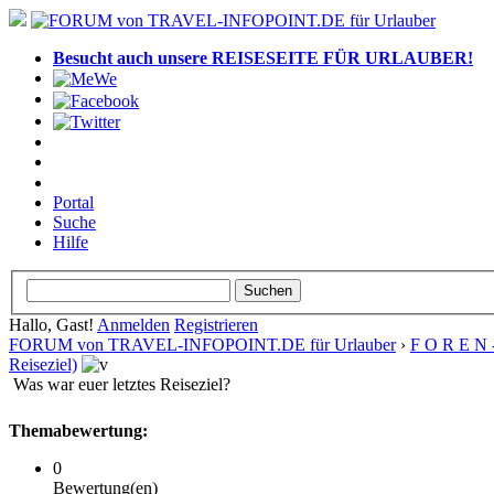
Besucht auch unsere REISESEITE FÜR URLAUBER!
Portal
Suche
Hilfe
Hallo, Gast!
Anmelden
Registrieren
FORUM von TRAVEL-INFOPOINT.DE für Urlauber
›
F O R E N 
Reiseziel)
Was war euer letztes Reiseziel?
Themabewertung:
0
Bewertung(en)