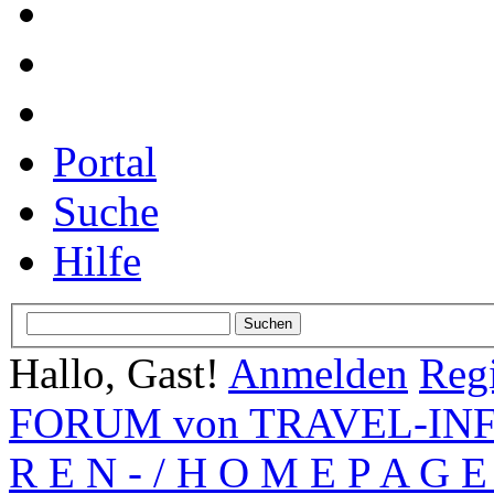
Portal
Suche
Hilfe
Hallo, Gast!
Anmelden
Regi
FORUM von TRAVEL-INFO
R E N - / H O M E P A G E 