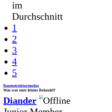
im
Durchschnitt
1
2
3
4
5
Baumstrukturmodus
Was war euer letztes Reiseziel?
Diander
Junior Member