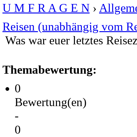
U M F R A G E N
›
Allgeme
Reisen (unabhängig vom Re
Was war euer letztes Reisez
Themabewertung:
0
Bewertung(en)
-
0