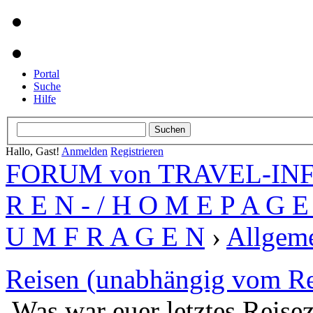
Portal
Suche
Hilfe
Hallo, Gast!
Anmelden
Registrieren
FORUM von TRAVEL-INFO
R E N - / H O M E P A G E 
U M F R A G E N
›
Allgeme
Reisen (unabhängig vom Re
Was war euer letztes Reisez