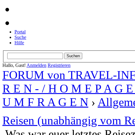
Portal
Suche
Hilfe
Hallo, Gast!
Anmelden
Registrieren
FORUM von TRAVEL-INFO
R E N - / H O M E P A G E 
U M F R A G E N
›
Allgeme
Reisen (unabhängig vom Re
Was war euer letztes Reisez