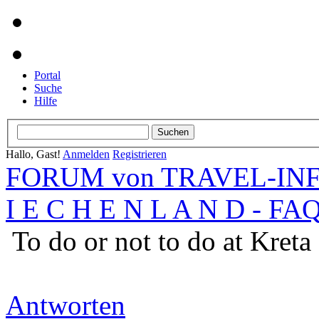
Portal
Suche
Hilfe
Hallo, Gast!
Anmelden
Registrieren
FORUM von TRAVEL-INFO
I E C H E N L A N D - FA
To do or not to do at Kreta
Antworten