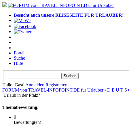
Besucht auch unsere REISESEITE FÜR URLAUBER!
Portal
Suche
Hilfe
Hallo, Gast!
Anmelden
Registrieren
FORUM von TRAVEL-INFOPOINT.DE für Urlauber
›
D E U T S 
Urlaub in der Pfalz?
Themabewertung:
0
Bewertung(en)
-