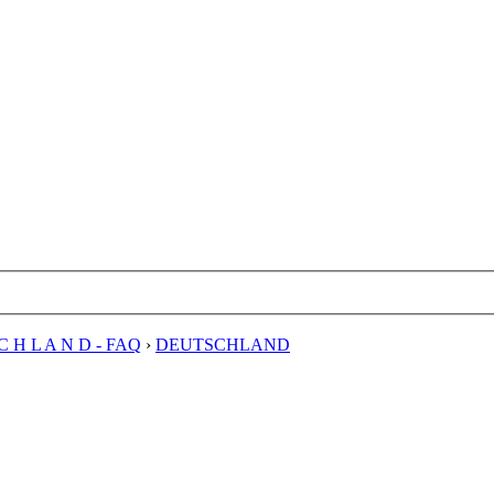
C H L A N D - FAQ
›
DEUTSCHLAND