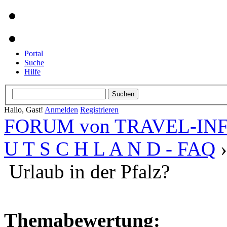
Portal
Suche
Hilfe
Hallo, Gast!
Anmelden
Registrieren
FORUM von TRAVEL-INFO
U T S C H L A N D - FAQ
Urlaub in der Pfalz?
Themabewertung: