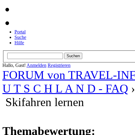
Portal
Suche
Hilfe
Hallo, Gast!
Anmelden
Registrieren
FORUM von TRAVEL-INFO
U T S C H L A N D - FAQ
Skifahren lernen
Themabewertung: