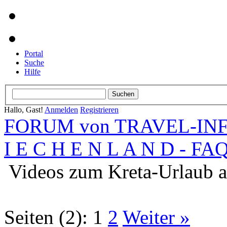
Portal
Suche
Hilfe
Hallo, Gast!
Anmelden
Registrieren
FORUM von TRAVEL-INFO
I E C H E N L A N D - FA
Videos zum Kreta-Urlaub 
Seiten (2):
1
2
Weiter »