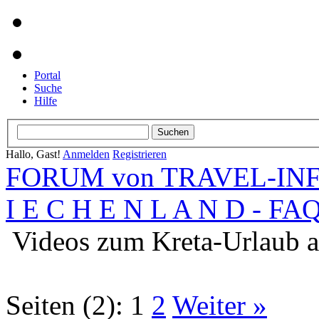
Portal
Suche
Hilfe
Hallo, Gast!
Anmelden
Registrieren
FORUM von TRAVEL-INFO
I E C H E N L A N D - FA
Videos zum Kreta-Urlaub 
Seiten (2):
1
2
Weiter »