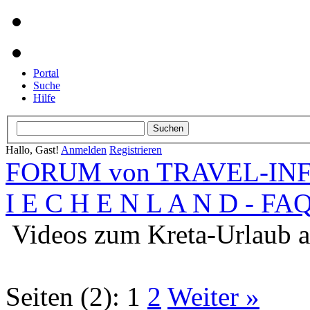
Portal
Suche
Hilfe
Hallo, Gast!
Anmelden
Registrieren
FORUM von TRAVEL-INFO
I E C H E N L A N D - FA
Videos zum Kreta-Urlaub 
Seiten (2):
1
2
Weiter »