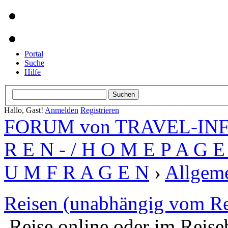
Portal
Suche
Hilfe
Hallo, Gast!
Anmelden
Registrieren
FORUM von TRAVEL-INFO
R E N - / H O M E P A G E 
U M F R A G E N
›
Allgeme
Reisen (unabhängig vom Re
Reise online oder im Reis