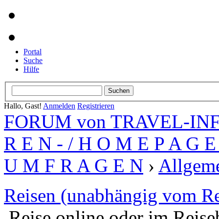
Portal
Suche
Hilfe
Hallo, Gast!
Anmelden
Registrieren
FORUM von TRAVEL-INFO
R E N - / H O M E P A G E 
U M F R A G E N
›
Allgeme
Reisen (unabhängig vom Re
Reise online oder im Reis