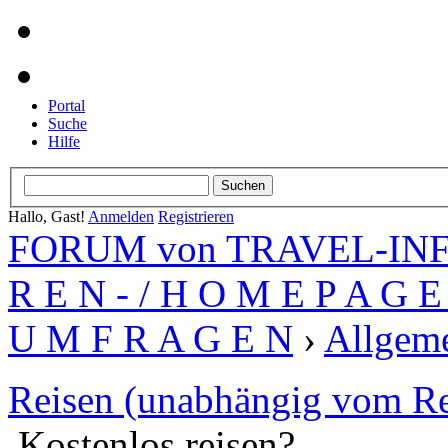
Portal
Suche
Hilfe
Hallo, Gast!
Anmelden
Registrieren
FORUM von TRAVEL-INFO
R E N - / H O M E P A G E 
U M F R A G E N
›
Allgeme
Reisen (unabhängig vom Re
Kostenlos reisen?