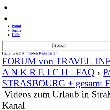
Portal
Suche
Hilfe
Hallo, Gast!
Anmelden
Registrieren
FORUM von TRAVEL-INFO
A N K R E I C H - FAQ
›
P
STRASBOURG + gesamt Fr
Videos zum Urlaub in Stra
Kanal