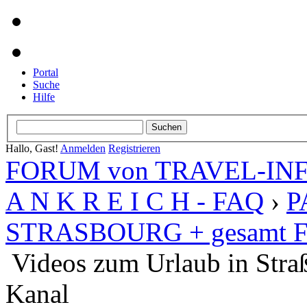
Portal
Suche
Hilfe
Hallo, Gast!
Anmelden
Registrieren
FORUM von TRAVEL-INFO
A N K R E I C H - FAQ
›
P
STRASBOURG + gesamt Fr
Videos zum Urlaub in Stra
Kanal