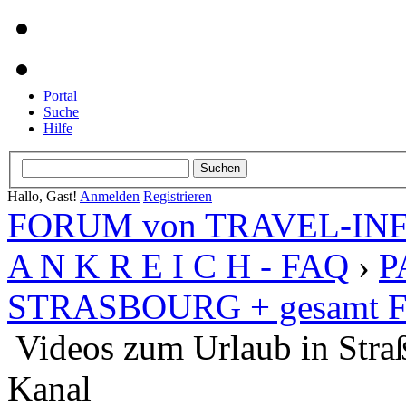
Portal
Suche
Hilfe
Hallo, Gast!
Anmelden
Registrieren
FORUM von TRAVEL-INFO
A N K R E I C H - FAQ
›
P
STRASBOURG + gesamt Fr
Videos zum Urlaub in Stra
Kanal