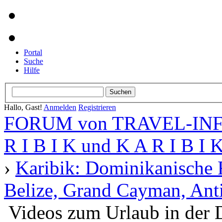
Portal
Suche
Hilfe
Hallo, Gast!
Anmelden
Registrieren
FORUM von TRAVEL-INFO
R I B I K und K A R I B I 
›
Karibik: Dominikanische 
Belize, Grand Cayman, Anti
Videos zum Urlaub in der 