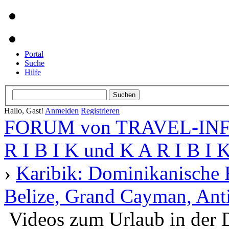
Portal
Suche
Hilfe
Hallo, Gast!
Anmelden
Registrieren
FORUM von TRAVEL-INFO
R I B I K und K A R I B I 
›
Karibik: Dominikanische 
Belize, Grand Cayman, Anti
Videos zum Urlaub in der 