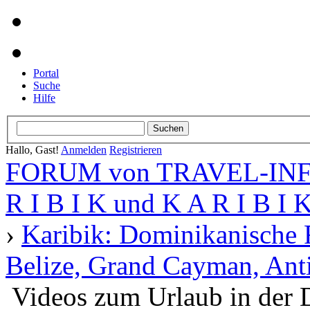
Portal
Suche
Hilfe
Hallo, Gast!
Anmelden
Registrieren
FORUM von TRAVEL-INFO
R I B I K und K A R I B I 
›
Karibik: Dominikanische 
Belize, Grand Cayman, Anti
Videos zum Urlaub in der 