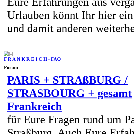
Eure Erfahrungen aus verg
Urlauben könnt Ihr hier ein
und damit anderen weiterhe
F R A N K R E I C H - FAQ
Forum
PARIS + STRAßBURG /
STRASBOURG + gesamt
Frankreich
für Eure Fragen rund um Pa
Straßburg. Auch Eure Erfa