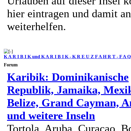
Urlauben auf dieser Insel k
hier eintragen und damit a
weiterhelfen.
K A R I B I K und K A R I B I K - K R E U Z F A H R T - F A Q
Forum
Karibik: Dominikanische
Republik, Jamaika, Mexi
Belize, Grand Cayman, A
und weitere Inseln
Tortola, Aruba, Curacao, B