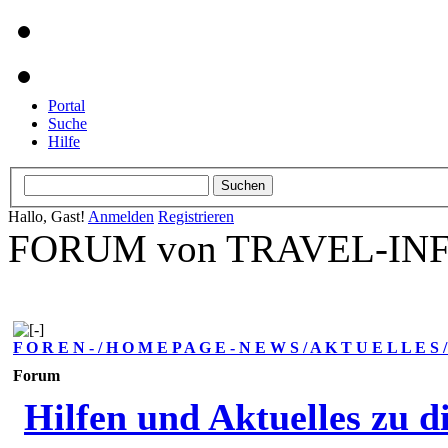
Portal
Suche
Hilfe
Hallo, Gast!
Anmelden
Registrieren
FORUM von TRAVEL-INFO
F O R E N - / H O M E P A G E - N E W S / A K T U E L L E S
Forum
Hilfen und Aktuelles zu d