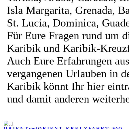
Isla Margarita, Grenada, B
St. Lucia, Dominica, Guad
Für Eure Fragen rund um d
Karibik und Karibik-Kreuzf
Auch Eure Erfahrungen au
vergangenen Urlauben in d
Karibik könnt Ihr hier eint
und damit anderen weiterhe
O R I E N T und O R I E N T - K R E U Z F A H R T - FAQ