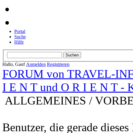
Portal
Suche
Hilfe
Hallo, Gast!
Anmelden
Registrieren
FORUM von TRAVEL-INFO
I E N T und O R I E N T -
ALLGEMEINES / VORB
Benutzer, die gerade diese