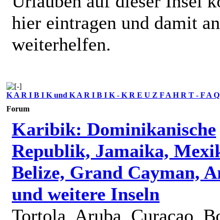
Urlauben auf dieser Insel k
hier eintragen und damit a
weiterhelfen.
K A R I B I K und K A R I B I K - K R E U Z F A H R T - F A Q
Forum
Karibik: Dominikanische
Republik, Jamaika, Mexi
Belize, Grand Cayman, A
und weitere Inseln
Tortola, Aruba, Curacao, B