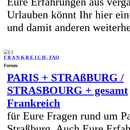
Eure Erfahrungen aus verg
Urlauben könnt Ihr hier ein
und damit anderen weiterhe
F R A N K R E I C H - FAQ
Forum
PARIS + STRAßBURG /
STRASBOURG + gesamt
Frankreich
für Eure Fragen rund um Pa
Straßburg. Auch Eure Erfa