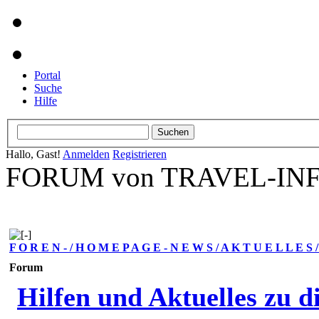
Portal
Suche
Hilfe
Hallo, Gast!
Anmelden
Registrieren
FORUM von TRAVEL-INFO
F O R E N - / H O M E P A G E - N E W S / A K T U E L L E S
Forum
Hilfen und Aktuelles zu d