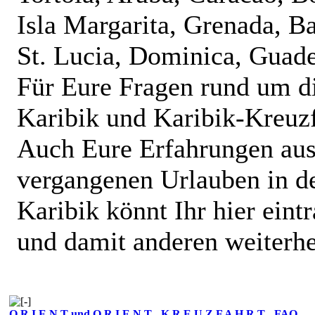
Isla Margarita, Grenada, B
St. Lucia, Dominica, Guad
Für Eure Fragen rund um d
Karibik und Karibik-Kreuzf
Auch Eure Erfahrungen au
vergangenen Urlauben in d
Karibik könnt Ihr hier eint
und damit anderen weiterhe
O R I E N T und O R I E N T - K R E U Z F A H R T - FAQ