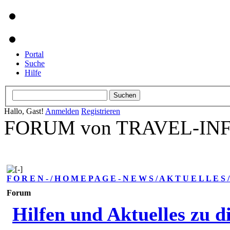
Portal
Suche
Hilfe
Hallo, Gast!
Anmelden
Registrieren
FORUM von TRAVEL-INFO
F O R E N - / H O M E P A G E - N E W S / A K T U E L L E S
Forum
Hilfen und Aktuelles zu d