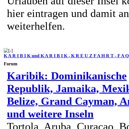
Urlauben auf dieser Insel k
hier eintragen und damit a
weiterhelfen.
K A R I B I K und K A R I B I K - K R E U Z F A H R T - F A Q
Forum
Karibik: Dominikanische
Republik, Jamaika, Mexi
Belize, Grand Cayman, A
und weitere Inseln
Tortola, Aruba, Curacao, B