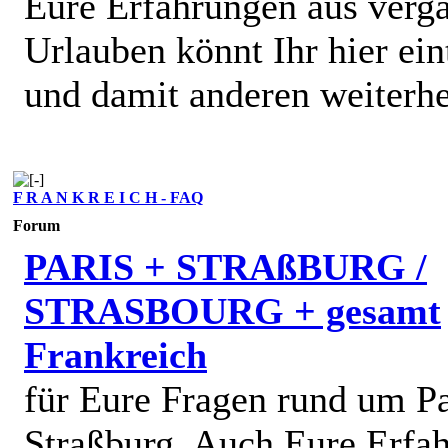
Eure Erfahrungen aus verg
Urlauben könnt Ihr hier ein
und damit anderen weiterhe
F R A N K R E I C H - FAQ
Forum
PARIS + STRAßBURG /
STRASBOURG + gesamt
Frankreich
für Eure Fragen rund um Pa
Straßburg. Auch Eure Erfa