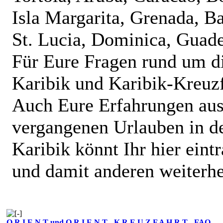
Isla Margarita, Grenada, B
St. Lucia, Dominica, Guad
Für Eure Fragen rund um d
Karibik und Karibik-Kreuzf
Auch Eure Erfahrungen au
vergangenen Urlauben in d
Karibik könnt Ihr hier eint
und damit anderen weiterhe
O R I E N T und O R I E N T - K R E U Z F A H R T - FAQ