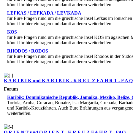
könnt Ihr hier eintragen und damit anderen weiterhelfen.
LEFKAS / LEFKADA / LEVKADA
für Eure Fragen rund um die griechische Insel Lefkas im Ionische
könnt Ihr hier eintragen und damit anderen weiterhelfen.
KOS
für Eure Fragen rund um die griechische Insel KOS im ägäischen 
könnt Ihr hier eintragen und damit anderen weiterhelfen.
RHODOS / RODOS
für Eure Fragen rund um die griechische Insel Rhodos in der Südo
könnt Ihr hier eintragen und damit anderen weiterhelfen.
K A R I B I K und K A R I B I K - K R E U Z F A H R T - F A Q
Forum
Karibik: Dominikanische Republik, Jamaika, Mexiko, Belize,
Tortola, Aruba, Curacao, Bonaire, Isla Margarita, Grenada, Barba
und Karibik-Kreuzfahrten. Auch Eure Erfahrungen aus vergangenen 
weiterhelfen.
O R I E N T und O R I E N T - K R E U Z F A H R T - FAQ