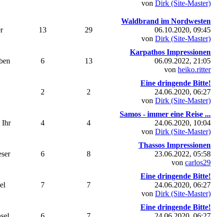
von
Dirk (Site-Master)
Waldbrand im Nordwesten
r
13
29
06.10.2020, 09:45
von
Dirk (Site-Master)
Karpathos Impressionen
uben
6
13
06.09.2022, 21:05
von
heiko.ritter
Eine dringende Bitte!
2
2
24.06.2020, 06:27
von
Dirk (Site-Master)
Samos - immer eine Reise ...
 Ihr
4
4
24.06.2020, 10:04
von
Dirk (Site-Master)
Thassos Impressionen
eser
6
8
23.06.2022, 05:58
von
carlos29
Eine dringende Bitte!
el
7
7
24.06.2020, 06:27
von
Dirk (Site-Master)
Eine dringende Bitte!
sel
6
7
24.06.2020, 06:27