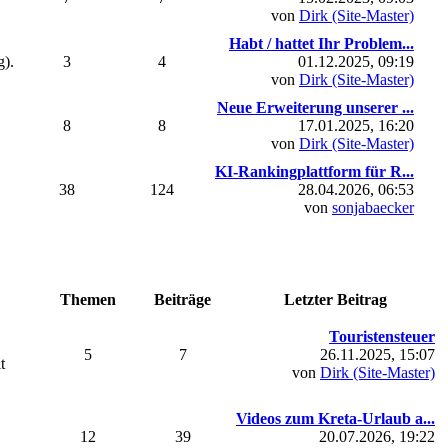
von
Dirk (Site-Master)
Habt / hattet Ihr Problem...
g).
3
4
01.12.2025, 09:19
von
Dirk (Site-Master)
Neue Erweiterung unserer ...
8
8
17.01.2025, 16:20
von
Dirk (Site-Master)
KI-Rankingplattform für R...
38
124
28.04.2026, 06:53
von
sonjabaecker
Themen
Beiträge
Letzter Beitrag
Touristensteuer
5
7
26.11.2025, 15:07
t
von
Dirk (Site-Master)
Videos zum Kreta-Urlaub a...
12
39
20.07.2026, 19:22