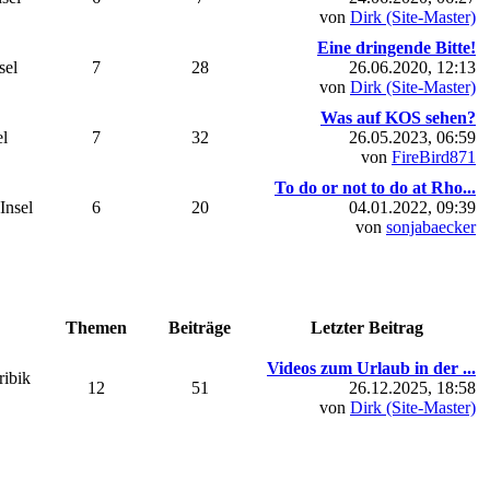
von
Dirk (Site-Master)
Eine dringende Bitte!
sel
7
28
26.06.2020, 12:13
von
Dirk (Site-Master)
Was auf KOS sehen?
el
7
32
26.05.2023, 06:59
von
FireBird871
To do or not to do at Rho...
Insel
6
20
04.01.2022, 09:39
von
sonjabaecker
Themen
Beiträge
Letzter Beitrag
Videos zum Urlaub in der ...
ribik
12
51
26.12.2025, 18:58
von
Dirk (Site-Master)