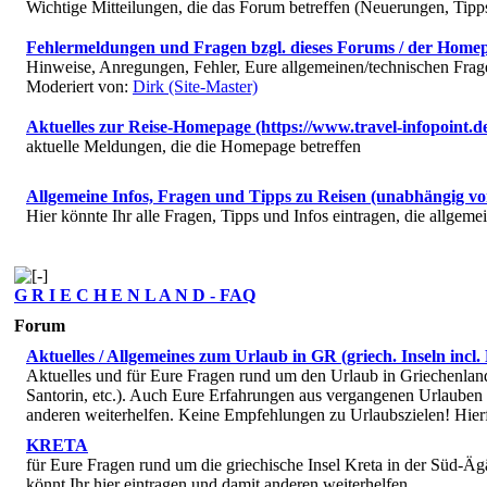
Wichtige Mitteilungen, die das Forum betreffen (Neuerungen, Tipp
Fehlermeldungen und Fragen bzgl. dieses Forums / der Home
Hinweise, Anregungen, Fehler, Eure allgemeinen/technischen Fragen
Moderiert von:
Dirk (Site-Master)
Aktuelles zur Reise-Homepage (https://www.travel-infopoint.d
aktuelle Meldungen, die die Homepage betreffen
Allgemeine Infos, Fragen und Tipps zu Reisen (unabhängig vo
Hier könnte Ihr alle Fragen, Tipps und Infos eintragen, die allgem
G R I E C H E N L A N D - FAQ
Forum
Aktuelles / Allgemeines zum Urlaub in GR (griech. Inseln incl.
Aktuelles und für Eure Fragen rund um den Urlaub in Griechenland 
Santorin, etc.). Auch Eure Erfahrungen aus vergangenen Urlauben 
anderen weiterhelfen. Keine Empfehlungen zu Urlaubszielen! Hier
KRETA
für Eure Fragen rund um die griechische Insel Kreta in der Süd-Ä
könnt Ihr hier eintragen und damit anderen weiterhelfen.