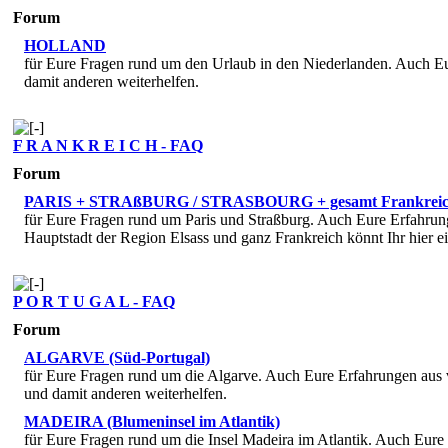
Forum
HOLLAND
für Eure Fragen rund um den Urlaub in den Niederlanden. Auch Eu
damit anderen weiterhelfen.
F R A N K R E I C H - FAQ
Forum
PARIS + STRAßBURG / STRASBOURG + gesamt Frankrei
für Eure Fragen rund um Paris und Straßburg. Auch Eure Erfahrun
Hauptstadt der Region Elsass und ganz Frankreich könnt Ihr hier e
P O R T U G A L - FAQ
Forum
ALGARVE (Süd-Portugal)
für Eure Fragen rund um die Algarve. Auch Eure Erfahrungen aus v
und damit anderen weiterhelfen.
MADEIRA (Blumeninsel im Atlantik)
für Eure Fragen rund um die Insel Madeira im Atlantik. Auch Eure