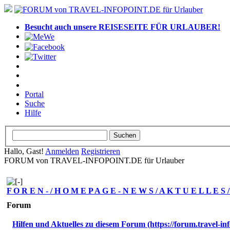
Besucht auch unsere REISESEITE FÜR URLAUBER!
Portal
Suche
Hilfe
Hallo, Gast!
Anmelden
Registrieren
FORUM von TRAVEL-INFOPOINT.DE für Urlauber
F O R E N - / H O M E P A G E - N E W S / A K T U E L L E S
Forum
Hilfen und Aktuelles zu diesem Forum (https://forum.travel-inf