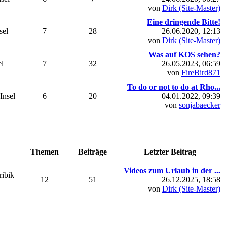
von
Dirk (Site-Master)
Eine dringende Bitte!
sel
7
28
26.06.2020, 12:13
von
Dirk (Site-Master)
Was auf KOS sehen?
el
7
32
26.05.2023, 06:59
von
FireBird871
To do or not to do at Rho...
Insel
6
20
04.01.2022, 09:39
von
sonjabaecker
Themen
Beiträge
Letzter Beitrag
Videos zum Urlaub in der ...
ribik
12
51
26.12.2025, 18:58
von
Dirk (Site-Master)