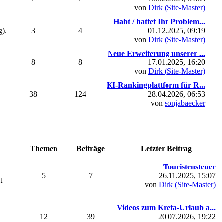
von
Dirk (Site-Master)
Habt / hattet Ihr Problem...
g).
3
4
01.12.2025, 09:19
von
Dirk (Site-Master)
Neue Erweiterung unserer ...
8
8
17.01.2025, 16:20
von
Dirk (Site-Master)
KI-Rankingplattform für R...
38
124
28.04.2026, 06:53
von
sonjabaecker
Themen
Beiträge
Letzter Beitrag
Touristensteuer
5
7
26.11.2025, 15:07
t
von
Dirk (Site-Master)
Videos zum Kreta-Urlaub a...
12
39
20.07.2026, 19:22