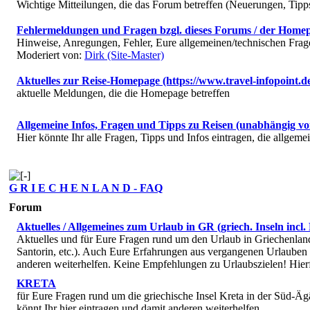
Wichtige Mitteilungen, die das Forum betreffen (Neuerungen, Tipp
Fehlermeldungen und Fragen bzgl. dieses Forums / der Home
Hinweise, Anregungen, Fehler, Eure allgemeinen/technischen Fragen
Moderiert von:
Dirk (Site-Master)
Aktuelles zur Reise-Homepage (https://www.travel-infopoint.d
aktuelle Meldungen, die die Homepage betreffen
Allgemeine Infos, Fragen und Tipps zu Reisen (unabhängig vo
Hier könnte Ihr alle Fragen, Tipps und Infos eintragen, die allgem
G R I E C H E N L A N D - FAQ
Forum
Aktuelles / Allgemeines zum Urlaub in GR (griech. Inseln incl.
Aktuelles und für Eure Fragen rund um den Urlaub in Griechenland 
Santorin, etc.). Auch Eure Erfahrungen aus vergangenen Urlauben 
anderen weiterhelfen. Keine Empfehlungen zu Urlaubszielen! Hier
KRETA
für Eure Fragen rund um die griechische Insel Kreta in der Süd-Ä
könnt Ihr hier eintragen und damit anderen weiterhelfen.