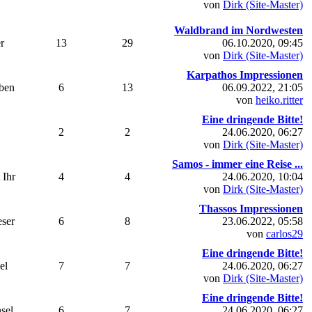
von
Dirk (Site-Master)
Waldbrand im Nordwesten
r
13
29
06.10.2020, 09:45
von
Dirk (Site-Master)
Karpathos Impressionen
uben
6
13
06.09.2022, 21:05
von
heiko.ritter
Eine dringende Bitte!
2
2
24.06.2020, 06:27
von
Dirk (Site-Master)
Samos - immer eine Reise ...
 Ihr
4
4
24.06.2020, 10:04
von
Dirk (Site-Master)
Thassos Impressionen
eser
6
8
23.06.2022, 05:58
von
carlos29
Eine dringende Bitte!
el
7
7
24.06.2020, 06:27
von
Dirk (Site-Master)
Eine dringende Bitte!
sel
6
7
24.06.2020, 06:27