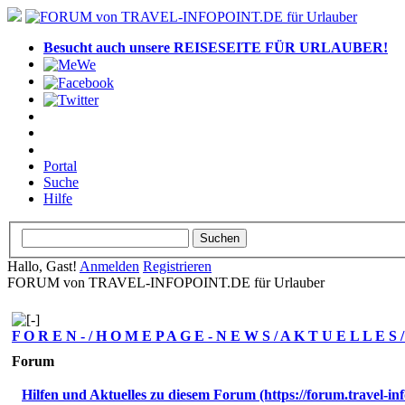
Besucht auch unsere REISESEITE FÜR URLAUBER!
Portal
Suche
Hilfe
Hallo, Gast!
Anmelden
Registrieren
FORUM von TRAVEL-INFOPOINT.DE für Urlauber
F O R E N - / H O M E P A G E - N E W S / A K T U E L L E S
Forum
Hilfen und Aktuelles zu diesem Forum (https://forum.travel-inf