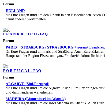
Forum
HOLLAND
für Eure Fragen rund um den Urlaub in den Niederlanden. Auch Eu
damit anderen weiterhelfen.
F R A N K R E I C H - FAQ
Forum
PARIS + STRAßBURG / STRASBOURG + gesamt Frankrei
für Eure Fragen rund um Paris und Straßburg. Auch Eure Erfahrun
Hauptstadt der Region Elsass und ganz Frankreich könnt Ihr hier e
P O R T U G A L - FAQ
Forum
ALGARVE (Süd-Portugal)
für Eure Fragen rund um die Algarve. Auch Eure Erfahrungen aus v
und damit anderen weiterhelfen.
MADEIRA (Blumeninsel im Atlantik)
für Eure Fragen rund um die Insel Madeira im Atlantik. Auch Eure