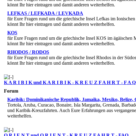
könnt Ihr hier eintragen und damit anderen weiterhelfen.
LEFKAS / LEFKADA / LEVKADA
für Eure Fragen rund um die griechische Insel Lefkas im Ionische
könnt Ihr hier eintragen und damit anderen weiterhelfen.
KOS
für Eure Fragen rund um die griechische Insel KOS im ägäischen 
könnt Ihr hier eintragen und damit anderen weiterhelfen.
RHODOS / RODOS
für Eure Fragen rund um die griechische Insel Rhodos in der Südo
könnt Ihr hier eintragen und damit anderen weiterhelfen.
K A R I B I K und K A R I B I K - K R E U Z F A H R T - F A Q
Forum
Karibik: Dominikanische Republik, Jamaika, Mexiko, Belize,
Tortola, Aruba, Curacao, Bonaire, Isla Margarita, Grenada, Barba
und Karibik-Kreuzfahrten. Auch Eure Erfahrungen aus vergangenen 
weiterhelfen.
O R I E N T und O R I E N T - K R E U Z F A H R T - FAQ