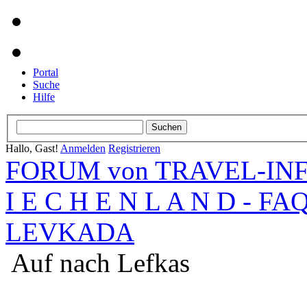
Portal
Suche
Hilfe
Hallo, Gast!
Anmelden
Registrieren
FORUM von TRAVEL-INFO
I E C H E N L A N D - FA
LEVKADA
Auf nach Lefkas