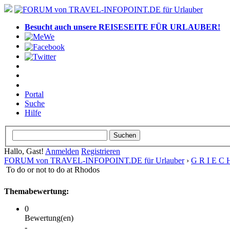
Besucht auch unsere REISESEITE FÜR URLAUBER!
Portal
Suche
Hilfe
Hallo, Gast!
Anmelden
Registrieren
FORUM von TRAVEL-INFOPOINT.DE für Urlauber
›
G R I E C 
To do or not to do at Rhodos
Themabewertung:
0
Bewertung(en)
-