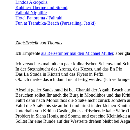
Lindos Akropolis
,
Kalithea Therme und Strand
,
Faliraki Nightlife
Hotel Panorama / Faliraki
Fun at Tsambika-Beach (Parasailing, Jetski)
.
Zitat:
Erstellt von Thomas
Ich Empfehle
als Reiseführer mal den Michael Müller
, aber g
Ich versuch es mal mit ein paar kulinarischen Sehens- und Sc
In der Stegnabucht das Aroma, das Kozas, und das En Plo
Das La Strada in Kiotari und das Flyers in Pefki.
Ok..ich merke das ich damit nicht fertig werde...(Ich verbring
Absolut geiler Sandstrand ist bei Charaki der Agathi Beach a
Besuchen solltet Ihr auch die Burg in Monolithos und das Krit
Fahrt dann nach Monolithos die Straße nicht zurück sondern 
Fahrt die Straße bis sie aufhört und trinkt in der kleinen Kant
Unterhalb von Kritina Castle gibt es erfrischende kalte Säfte 
Probiert in Siana Honig und Souma und esst eine Kleinigkeit a
Solltet Ihr eine Runde auf der Westseite drehen bleibt bei Aeg