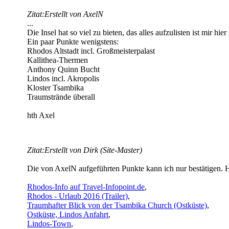
Zitat:
Erstellt von AxelN
...
Die Insel hat so viel zu bieten, das alles aufzulisten ist mir hier
Ein paar Punkte wenigstens:
Rhodos Altstadt incl. Großmeisterpalast
Kallithea-Thermen
Anthony Quinn Bucht
Lindos incl. Akropolis
Kloster Tsambika
Traumstrände überall
hth Axel
Zitat:
Erstellt von Dirk (Site-Master)
Die von AxelN aufgeführten Punkte kann ich nur bestätigen. Hi
Rhodos-Info auf Travel-Infopoint.de
,
Rhodos - Urlaub 2016 (Trailer)
,
Traumhafter Blick von der Tsambika Church (Ostküste)
,
Ostküste, Lindos Anfahrt
,
Lindos-Town
,