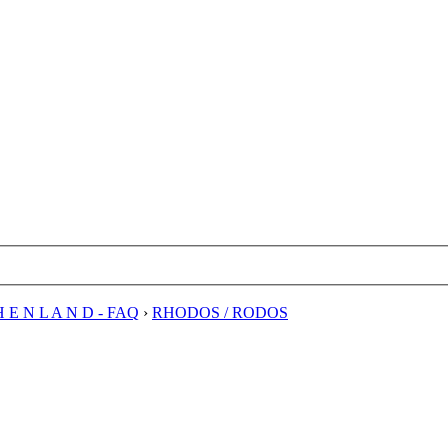
H E N L A N D - FAQ
›
RHODOS / RODOS