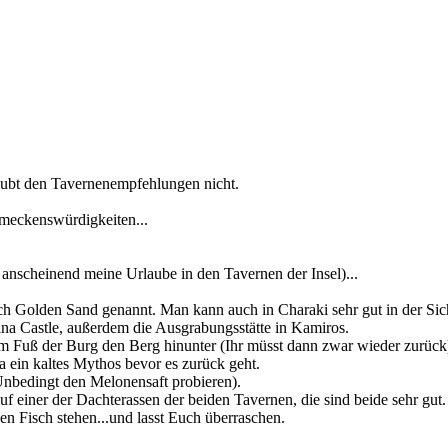
laubt den Tavernenempfehlungen nicht.
hmeckenswürdigkeiten...
e anscheinend meine Urlaube in den Tavernen der Insel)...
uch Golden Sand genannt. Man kann auch in Charaki sehr gut in der Si
ina Castle, außerdem die Ausgrabungsstätte in Kamiros.
am Fuß der Burg den Berg hinunter (Ihr müsst dann zwar wieder zurück
ina ein kaltes Mythos bevor es zurück geht.
(Unbedingt den Melonensaft probieren).
uf einer der Dachterassen der beiden Tavernen, die sind beide sehr gut.
aen Fisch stehen...und lasst Euch überraschen.