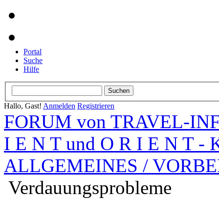
Portal
Suche
Hilfe
Hallo, Gast!
Anmelden
Registrieren
FORUM von TRAVEL-INFO
I E N T und O R I E N T -
ALLGEMEINES / VORBE
Verdauungsprobleme