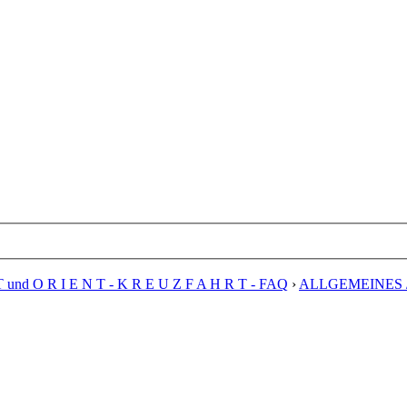
T und O R I E N T - K R E U Z F A H R T - FAQ
›
ALLGEMEINES 