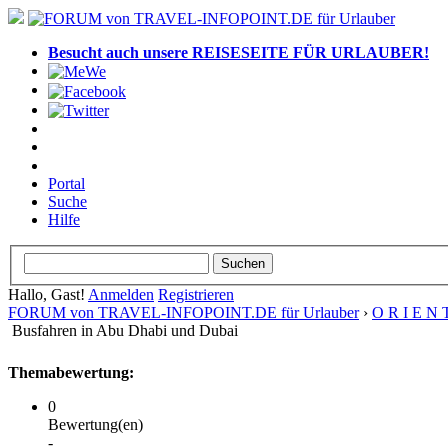
Besucht auch unsere REISESEITE FÜR URLAUBER!
Portal
Suche
Hilfe
Hallo, Gast!
Anmelden
Registrieren
FORUM von TRAVEL-INFOPOINT.DE für Urlauber
›
O R I E N 
Busfahren in Abu Dhabi und Dubai
Themabewertung:
0
Bewertung(en)
-