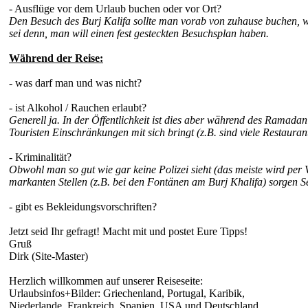
- Ausflüge vor dem Urlaub buchen oder vor Ort?
Den Besuch des Burj Kalifa sollte man vorab von zuhause buchen, w
sei denn, man will einen fest gesteckten Besuchsplan haben.
Während der Reise:
- was darf man und was nicht?
- ist Alkohol / Rauchen erlaubt?
Generell ja. In der Öffentlichkeit ist dies aber während des Ramada
Touristen Einschränkungen mit sich bringt (z.B. sind viele Restaura
- Kriminalität?
Obwohl man so gut wie gar keine Polizei sieht (das meiste wird per V
markanten Stellen (z.B. bei den Fontänen am Burj Khalifa) sorgen S
- gibt es Bekleidungsvorschriften?
Jetzt seid Ihr gefragt! Macht mit und postet Eure Tipps!
Gruß
Dirk (Site-Master)
Herzlich willkommen auf unserer Reiseseite:
Urlaubsinfos+Bilder: Griechenland, Portugal, Karibik,
Niederlande, Frankreich, Spanien, USA und Deutschland