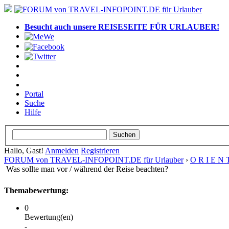
Besucht auch unsere REISESEITE FÜR URLAUBER!
Portal
Suche
Hilfe
Hallo, Gast!
Anmelden
Registrieren
FORUM von TRAVEL-INFOPOINT.DE für Urlauber
›
O R I E N 
Was sollte man vor / während der Reise beachten?
Themabewertung:
0
Bewertung(en)
-