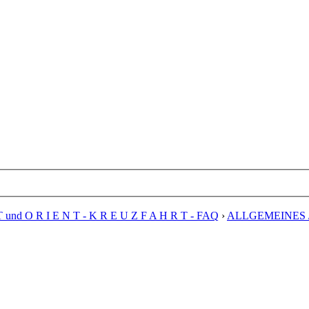
T und O R I E N T - K R E U Z F A H R T - FAQ
›
ALLGEMEINES 