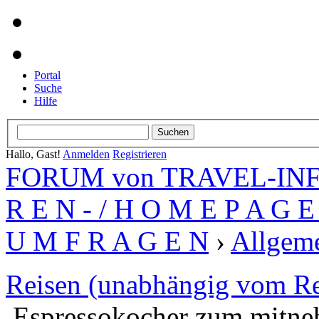
Portal
Suche
Hilfe
Hallo, Gast!
Anmelden
Registrieren
FORUM von TRAVEL-INFO
R E N - / H O M E P A G E 
U M F R A G E N
›
Allgeme
Reisen (unabhängig vom Re
Espressokocher zum mitn