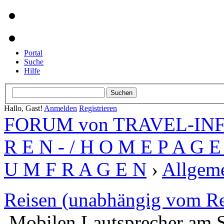
Portal
Suche
Hilfe
Hallo, Gast!
Anmelden
Registrieren
FORUM von TRAVEL-INFO
R E N - / H O M E P A G E 
U M F R A G E N
›
Allgeme
Reisen (unabhängig vom Re
Mobilen Lautsprecher am 