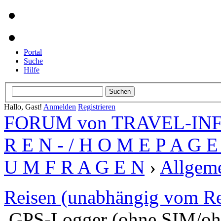
Portal
Suche
Hilfe
Hallo, Gast!
Anmelden
Registrieren
FORUM von TRAVEL-INFO
R E N - / H O M E P A G E 
U M F R A G E N
›
Allgeme
Reisen (unabhängig vom Re
GPS-Logger (ohne SIM/o