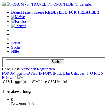
Besucht auch unsere REISESEITE FÜR URLAUBER!
Portal
Suche
Hilfe
Hallo, Gast!
Anmelden
Registrieren
FORUM von TRAVEL-INFOPOINT.DE für Urlauber
›
F O R E N 
Reiseziel)
GPS-Logger (ohne SIM/ohne GSM-Modul)
Themabewertung:
0
Bewertung(en)