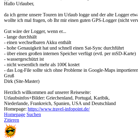
Hallo Urlauber,
da ich gerne unsere Touren im Urlaub logge und der alte Logger etw
wollte ich mal fragen, ob Ihr mir einen guten GPS-Logger (nicht v
Gut wäre der Logger, wenn er...
- lange durchhält
- einen wechselbaren Akku enthält
- hohe Genauigkeit hat und schnell einen Sat-Sync durchführt
- über einen großen internen Speicher verfügt (evtl. per mSD-Karte)
- wassergeschützt ist
- nicht wesentlich mehr als 100€ kostet
- das Log-File sollte sich ohne Probleme in Google-Maps importieren
Gruß
Dirk (Site-Master)
Herzlich willkommen auf unserer Reiseseite:
Urlaubsinfos+Bilder: Griechenland, Portugal, Karibik,
Niederlande, Frankreich, Spanien, USA und Deutschland
Homepage:
https://www.travel-infopoint.de/
Homepage
Suchen
Zitieren