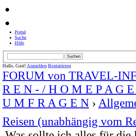
Portal
Suche
Hilfe
Hallo, Gast!
Anmelden
Registrieren
FORUM von TRAVEL-INFO
R E N - / H O M E P A G E 
U M F R A G E N
›
Allgeme
Reisen (unabhängig vom Re
Was sollte ich alles für di