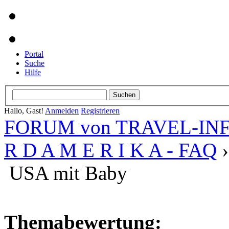
Portal
Suche
Hilfe
Hallo, Gast!
Anmelden
Registrieren
FORUM von TRAVEL-INFO
R D A M E R I K A - FAQ
USA mit Baby
Themabewertung: