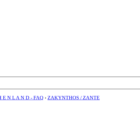
H E N L A N D - FAQ
›
ZAKYNTHOS / ZANTE