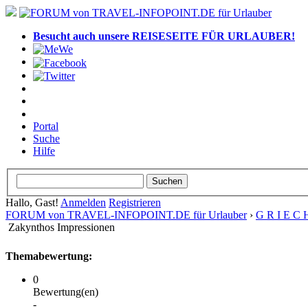
Besucht auch unsere REISESEITE FÜR URLAUBER!
Portal
Suche
Hilfe
Hallo, Gast!
Anmelden
Registrieren
FORUM von TRAVEL-INFOPOINT.DE für Urlauber
›
G R I E C 
Zakynthos Impressionen
Themabewertung:
0
Bewertung(en)
-